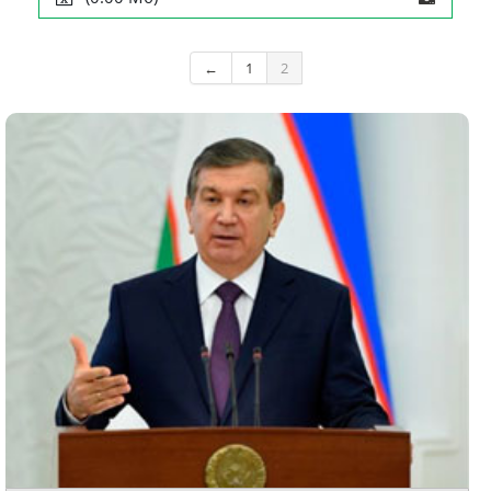
←
1
2