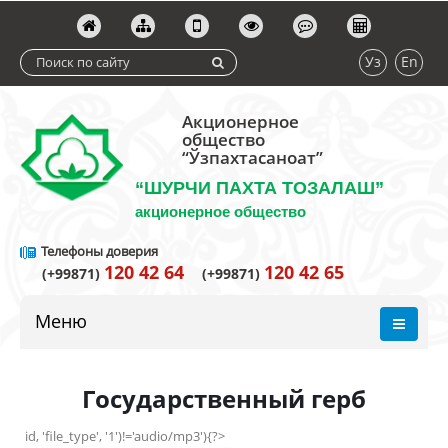
Уз
En
Акционерное
общество
“Ўзпахтасаноат”
“ШУРЧИ ПАХТА ТОЗАЛАШ”
акционерное общество
Телефоны доверия
120 42 64
120 42 65
(+99871)
(+99871)
Меню
Государственный герб
id, 'file_type', '1')!='audio/mp3'){?>