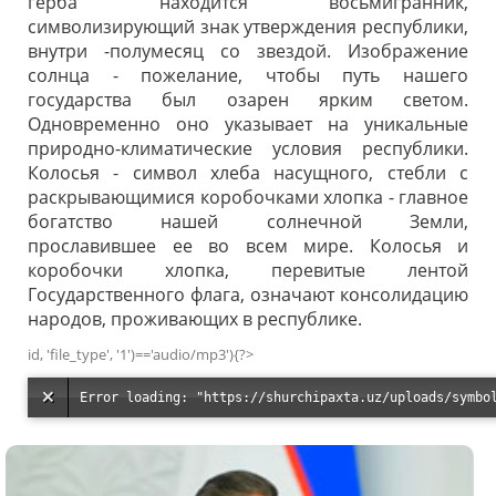
герба находится восьмигранник,
символизирующий знак утверждения республики,
внутри -полумесяц со звездой. Изображение
солнца - пожелание, чтобы путь нашего
государства был озарен ярким светом.
Одновременно оно указывает на уникальные
природно-климатические условия республики.
Колосья - символ хлеба насущного, стебли с
раскрывающимися коробочками хлопка - главное
богатство нашей солнечной Земли,
прославившее ее во всем мире. Колосья и
коробочки хлопка, перевитые лентой
Государственного флага, означают консолидацию
народов, проживающих в республике.
id, 'file_type', '1')=='audio/mp3'){?>